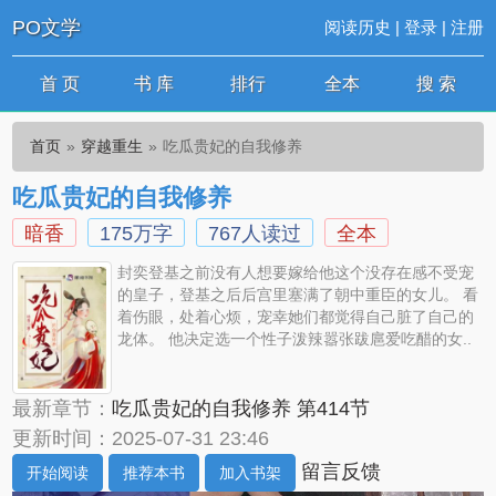
PO文学
阅读历史
|
登录
|
注册
首 页
书 库
排行
全本
搜 索
首页
穿越重生
吃瓜贵妃的自我修养
吃瓜贵妃的自我修养
暗香
175万字
767人读过
全本
封奕登基之前没有人想要嫁给他这个没存在感不受宠
的皇子，登基之后后宫里塞满了朝中重臣的女儿。 看
着伤眼，处着心烦，宠幸她们都觉得自己脏了自己的
龙体。 他决定选一个性子泼辣嚣张跋扈爱吃醋的女..
最新章节：
吃瓜贵妃的自我修养 第414节
更新时间：2025-07-31 23:46
留言反馈
开始阅读
推荐本书
加入书架