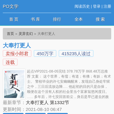
PO文学
阅读历史
|
登录
|
注册
首 页
书 库
排行
全本
搜 索
首页
灵异玄幻
大奉打更人
大奉打更人
卖报小郎君
450万字
415235人读过
连载
起点VIP2021-08-05完结 378.78万字 868.48万总推
荐 文案： 这个世界，有儒；有道；有佛；有妖；有术
士。 警校毕业的许七安幽幽醒来，发现自己身处牢狱
之中，三日后流放边陲..... 他起初的目的只是自保，
顺便在这个没有人权的社会里当个富家翁悠闲度日。
...... 多年后，许七安回首前尘，身后是早已逝去的敌
人，以及累累白骨。 滚滚长江东逝水，浪花淘尽英雄，是非成败转头
最新章节：
大奉打更人 第1332节
空。 青山依旧在，几度夕阳红。 作者自定义标签：穿越 轻松 阵法
更新时间：2021-08-10 06:47