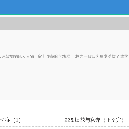
人尽皆知的风云人物，家世显赫脾气糟糕。 校内一致认为夏棠惹恼了陆霄
节
失忆症（1）
225.烟花与私奔（正文完）