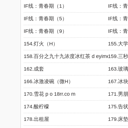
IF线：青春期（1）
IF线：
IF线：青春期（5）
IF线：
IF线：青春期（9）
IF线：
154.灯火（H）
155.大
158.百分之九十九浓度冰红茶 d eyimen.c om
159.
162.成套
163.玻
166.冰激凌碗（微H）
167.冰
170.雪花 p o 18rr.co m
171.男
174.酸柠檬
175.告
178.出租屋
179.床