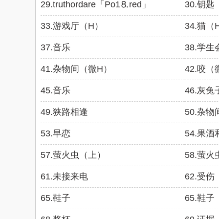
29.truthordare「Рo1⒏red」
30.钥匙
33.游戏厅（H）
34.猫（
37.音乐
38.学生
41.杂物间（微H）
42.咬（
45.音乐
46.灰兔
49.狭路相逢
50.杂
53.早恋
54.果
57.萤火虫（上）
58.萤
61.未接来电
62.受伤
65.鞋子
65.鞋