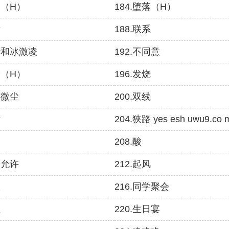
桌（H）
184.堕落（H）
齿
188.联系
落叶和冰激凌
192.不同意
险（H）
196.发烧
子微尘
200.双线
断
204.狭路 yes esh uwu9.co 
祸
208.酸
不允许
212.起风
议
216.同学聚会
性
220.生日宴