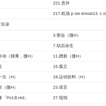
币
221.意外
亲
217.机场 p ow enxue13. c 
节目录
3.密会（微H）
7.劫后余生
不许动（骑乘，微H）
11.蹭射（微H）
让
15.孤立
做一次（H）
19.运动饮料（H）
映室（微H）
23.谣言
餐「Рo1⒏red」
27.馄饨