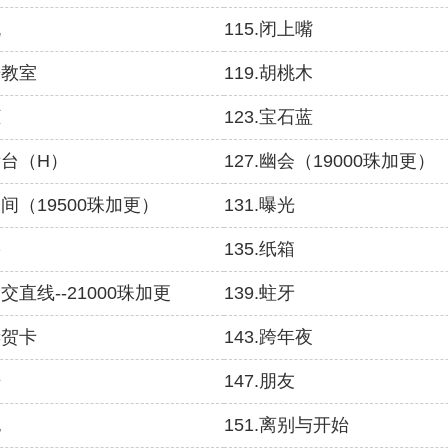
流
115.闭上嘴
乐教室
119.胡桃木
柜
123.宝石蓝
妆台（H）
127.幽会（19000珠加更）
物间（19500珠加更）
131.曝光
裂
135.纸箱
相交直线--21000珠加更
139.蛀牙
诞贺卡
143.跨年夜
语
147.朋友
抱
151.离别与开始