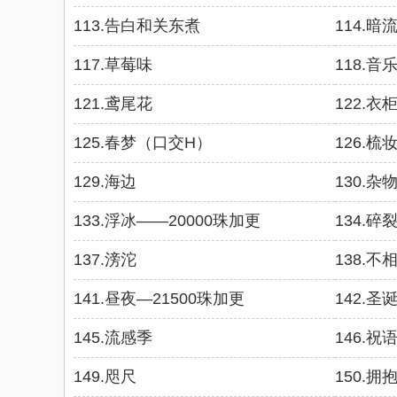
113.告白和关东煮
114.暗
117.草莓味
118.音
121.鸢尾花
122.衣
125.春梦（口交H）
126.梳
129.海边
130.杂
133.浮冰——20000珠加更
134.碎
137.滂沱
138.不
141.昼夜—21500珠加更
142.圣
145.流感季
146.祝
149.咫尺
150.拥