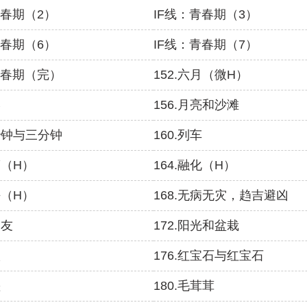
青春期（2）
IF线：青春期（3）
青春期（6）
IF线：青春期（7）
青春期（完）
152.六月（微H）
学
156.月亮和沙滩
三秒钟与三分钟
160.列车
璃（H）
164.融化（H）
块（H）
168.无病无灾，趋吉避凶
朋友
172.阳光和盆栽
状
176.红宝石与红宝石
垫
180.毛茸茸