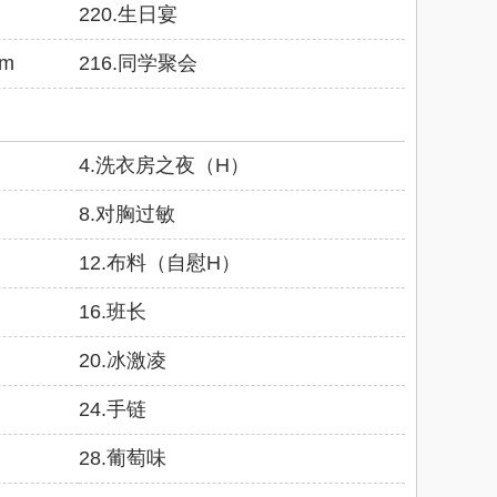
220.生日宴
om
216.同学聚会
4.洗衣房之夜（H）
8.对胸过敏
12.布料（自慰H）
16.班长
20.冰激凌
24.手链
28.葡萄味