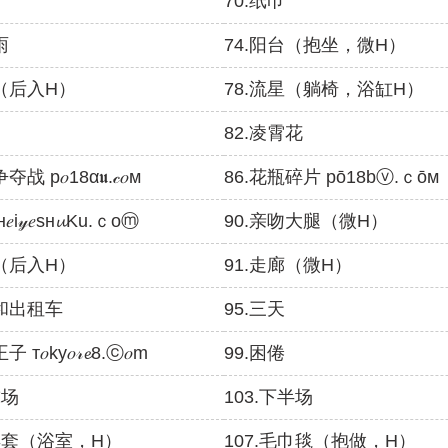
70.纸巾
雨
74.阳台（抱坐，微H）
杆（后入H）
78.流星（躺椅，浴缸H）
82.凌霄花
战 р𝑜18α𝖚.𝒸𝑜м
86.花瓶碎片 рō18bⓥ.ｃōм
i𝓎𝑒sн𝓾Ku.ｃoⓜ
90.亲吻大腿（微H）
衣（后入H）
91.走廊（微H）
屋和出租车
95.三天
т𝑜ky𝑜𝓇𝓮8.ⓒ𝑜m
99.困倦
球场
103.下半场
避孕套（浴室，H）
107.毛巾毯（抱做，H）