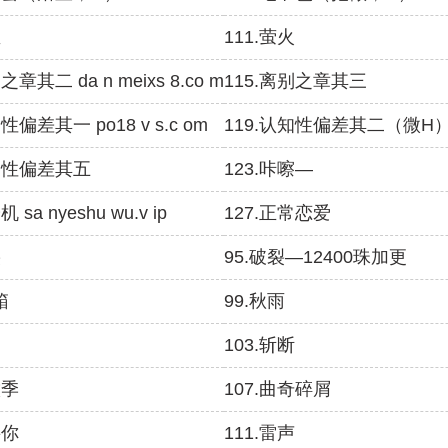
鱼
111.萤火
之章其二 da n meixs 8.co m
115.离别之章其三
性偏差其一 po18 v s.c om
119.认知性偏差其二（微H
认知性偏差其五
123.咔嚓—
 sa nyeshu wu.v ip
127.正常恋爱
裂
95.破裂—12400珠加更
箱
99.秋雨
馅
103.斩断
饮季
107.曲奇碎屑
要你
111.雷声