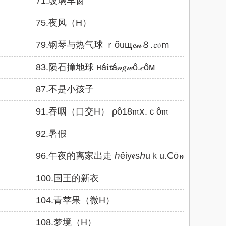
71.玻璃车窗
75.夜风（H）
79.钢琴与热气球 ｒõuщ𝓮𝓃８.𝓬𝔬ｍ
83.陨石撞地球 нá𝔦𝓽á𝓃𝑔𝓌ô.𝒸ôм
87.不是小孩子
91.吞咽（口交H） ρô18𝔪ⅹ.ｃô𝔪
92.暑假
96.午夜的离家出走 ℎêiy𝖊sℎuｋu.Ⅽō𝓶
100.国王的新衣
104.青苹果（微H）
108.梦境（H）