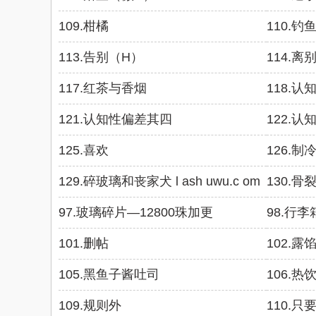
109.柑橘
110.钓
113.告别（H）
114.离别
117.红茶与香烟
118.认知
121.认知性偏差其四
122.
125.喜欢
126.制冷机
129.碎玻璃和丧家犬 l ash uwu.c om
130.骨
97.玻璃碎片—12800珠加更
98.行李
101.删帖
102.露
105.黑鱼子酱吐司
106.热
109.规则外
110.只