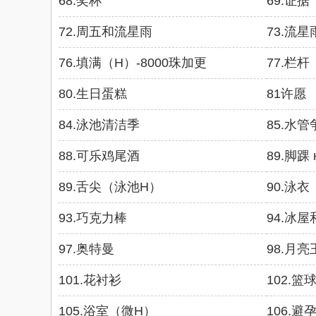
68.奖杯
69.证据
72.周五和流星雨
73.流星
76.填满（H）-8000珠加更
77.栏
80.生日蛋糕
81许愿
84.泳池清洁季
85.水管争夺
88.可乐鸡尾酒
89.脚踝 н
89.舌尖（泳池H）
90.泳
93.巧克力棒
94.冰
97.奥特曼
98.月亮王子 
101.花衬衫
102.篮
105.浴室（微H）
106.