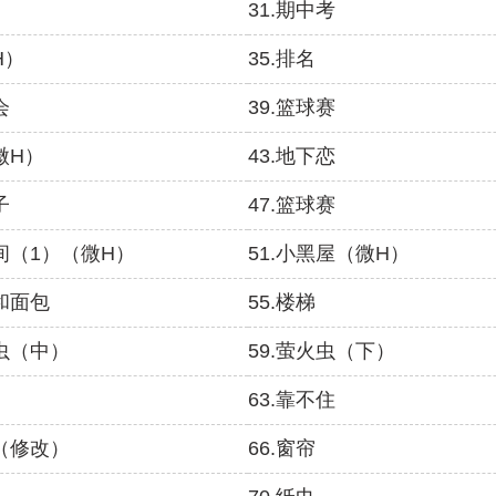
31.期中考
H）
35.排名
会
39.篮球赛
微H）
43.地下恋
子
47.篮球赛
物间（1）（微H）
51.小黑屋（微H）
酒和面包
55.楼梯
火虫（中）
59.萤火虫（下）
63.靠不住
子（修改）
66.窗帘