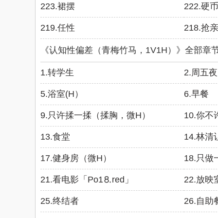
223.裙摆
222.硬
219.任性
218.抢
《认知性偏差（青梅竹马，1V1H）》全部章
1.转学生
2.周五夜
5.浴室(H）
6.早餐
9.只许揉一揉（揉胸，微H）
10.你
13.食堂
14.林清
17.健身房（微H）
18.只
21.看电影「Рo1⒏red」
22.放
25.终结者
26.自助