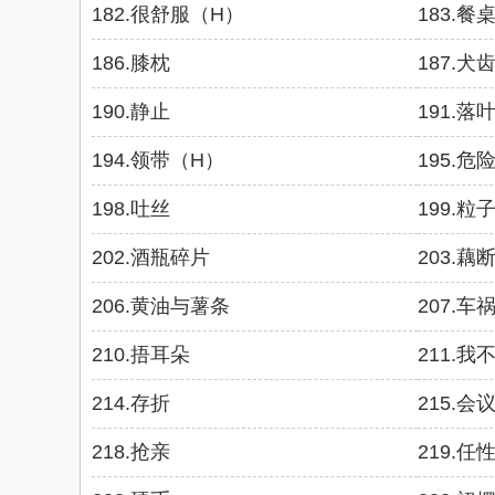
182.很舒服（H）
183.餐
186.膝枕
187.犬
190.静止
191.
194.领带（H）
195.危
198.吐丝
199.粒
202.酒瓶碎片
203.藕
206.黄油与薯条
207.车
210.捂耳朵
211.我
214.存折
215.会
218.抢亲
219.任