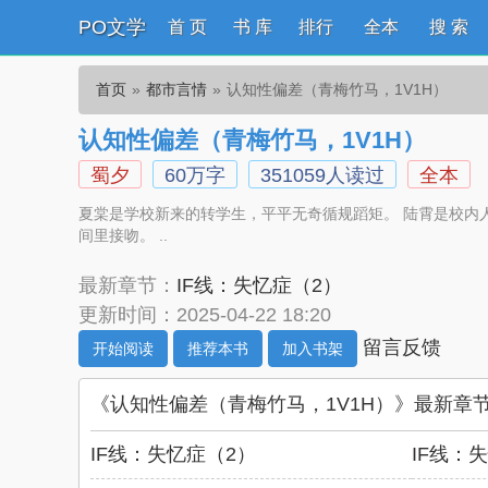
PO文学
首 页
书 库
排行
全本
搜 索
首页
都市言情
认知性偏差（青梅竹马，1V1H）
认知性偏差（青梅竹马，1V1H）
蜀夕
60万字
351059人读过
全本
夏棠是学校新来的转学生，平平无奇循规蹈矩。 陆霄是校内
间里接吻。 ..
最新章节：
IF线：失忆症（2）
更新时间：2025-04-22 18:20
留言反馈
开始阅读
推荐本书
加入书架
《认知性偏差（青梅竹马，1V1H）》最新章
IF线：失忆症（2）
IF线：