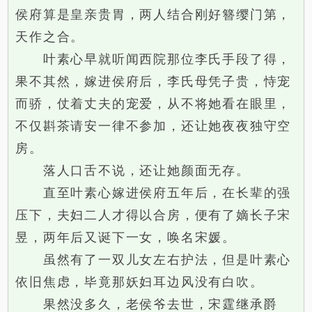
侯府算是皇亲贵胃，两人结合刚好簪缨门第，
天作之合。
叶素心早就听闻西院那位李氏手段了得，
果不其然，嫁进侯府后，李氏母凭子贵，恃宠
而骄，仗着丈夫的宠爱，从不将她看在眼里，
不仅斟茶请安一律不参加，还让她夜夜独守空
房。
落人口舌不说，还让她颜面无存。
直至叶素心嫁进侯府五年后，在长辈的强
压下，夫妇二人才得以合房，便有了嫡长子宋
昱，两年后又诞下一女，唤名宋媛。
虽然有了一双儿女左右护法，但是叶素心
依旧焦虑，毕竟那妖妇耳边风没有白吹。
果然没多久，老侯爷去世，宋霆继承爵