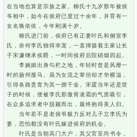
在当地也算是宗族之家。柳氏十九岁那年被侯
爷相中，如今在侯府已度过十余年，并育有一
女名唤依依，今年刚满十岁。
柳氏进门前，侯府已有正妻叶氏和侧室李
氏，奈何李氏独得幸宠，一直撺掇着主家让长
子宋濂继承侯爵，一时间侯府后院硝烟四起。
李婉娘出身勾栏之地，年轻时曾是风靡一
时的扬州瘦马。虽为女流之辈但却才华横溢，
引得各路贵胄为其一掷千金。宋霆当年还是世
子的时候，便被李氏那傲骨凌霜的气质吸引，
在众多追求者中脱颖而出，最终抱得美人归。
当年若不是老侯爷极力反对儿子立李氏为
妻，恐怕都没有叶氏嫁进侯府的机会。
叶氏是当朝高门大户，其父官至尚书令，