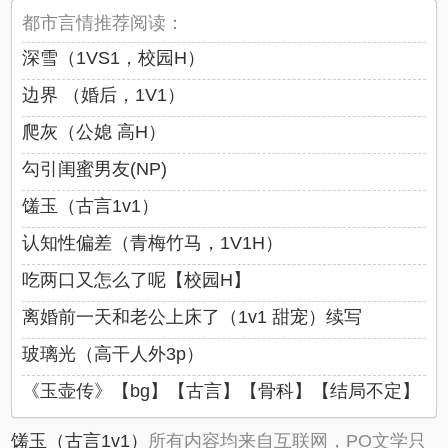
都市言情推荐阅读：
深雪（1VS1，校园H）
边界 （婚后，1V1）
爬灰（公媳 高H）
勾引闺蜜男友(NP)
馐玉（古言1v1）
认知性偏差（青梅竹马，1V1H）
吃两口又怎么了呢【校园H】
离婚前一天和老公上床了（1v1 甜宠）续写
玻璃光（高干人外3p）
《玉壶传》【bg】【古言】【骨科】【结局不定】
馐玉（古言1v1）
所有内容均来自互联网，PO文学只