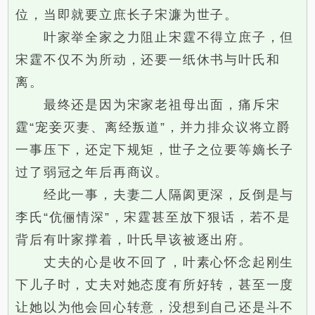
位，当即就要立庶长子宋濂为世子。
叶家举全家之力阻止宋霆不得立庶子，但
宋霆不仅不为所动，还要一纸休书与叶氏和
离。
最终还是因为宋家老祖母出面，痛斥宋
霆“宠妾灭妻、离经叛道”，并力排众议将立爵
一事压下，还定下规矩，世子之位要等嫡长子
过了弱冠之年后再商议。
经此一事，夫妻二人隔阂更深，反倒是与
李氏“伉俪情深”，宋霆甚至放下狠话，若不是
背后有叶家撑着，叶氏早该被逐出府。
丈夫的心是收不回了，叶素心怀念起刚生
下儿子时，丈夫对她态度有所好转，甚至一度
让她以为他会回心转意，没想到自己还是斗不