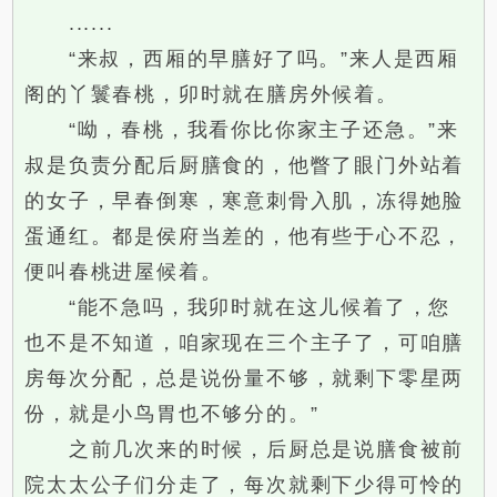
......
“来叔，西厢的早膳好了吗。”来人是西厢
阁的丫鬟春桃，卯时就在膳房外候着。
“呦，春桃，我看你比你家主子还急。”来
叔是负责分配后厨膳食的，他瞥了眼门外站着
的女子，早春倒寒，寒意刺骨入肌，冻得她脸
蛋通红。都是侯府当差的，他有些于心不忍，
便叫春桃进屋候着。
“能不急吗，我卯时就在这儿候着了，您
也不是不知道，咱家现在三个主子了，可咱膳
房每次分配，总是说份量不够，就剩下零星两
份，就是小鸟胃也不够分的。”
之前几次来的时候，后厨总是说膳食被前
院太太公子们分走了，每次就剩下少得可怜的