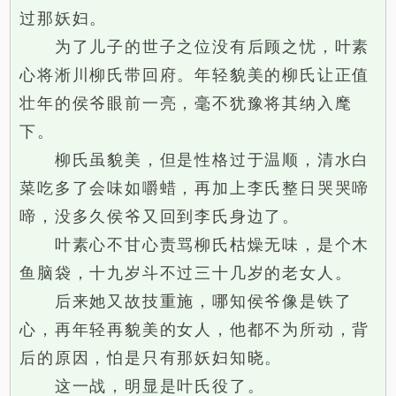
过那妖妇。
为了儿子的世子之位没有后顾之忧，叶素
心将淅川柳氏带回府。年轻貌美的柳氏让正值
壮年的侯爷眼前一亮，毫不犹豫将其纳入麾
下。
柳氏虽貌美，但是性格过于温顺，清水白
菜吃多了会味如嚼蜡，再加上李氏整日哭哭啼
啼，没多久侯爷又回到李氏身边了。
叶素心不甘心责骂柳氏枯燥无味，是个木
鱼脑袋，十九岁斗不过三十几岁的老女人。
后来她又故技重施，哪知侯爷像是铁了
心，再年轻再貌美的女人，他都不为所动，背
后的原因，怕是只有那妖妇知晓。
这一战，明显是叶氏役了。