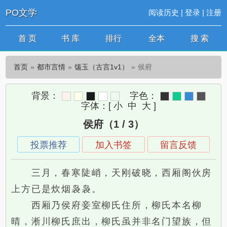
PO文学
阅读历史
|
登录
|
注册
首 页
书 库
排行
全本
搜 索
首页
都市言情
馐玉（古言1v1）
侯府
背景：
字色：
字体：
[
小
中
大
]
侯府（1 / 3）
投票推荐
加入书签
留言反馈
三月，春寒陡峭，天刚破晓，西厢阁伙房
上方已是炊烟袅袅。
西厢乃侯府妾室柳氏住所，柳氏本名柳
晴，淅川柳氏庶出，柳氏虽并非名门望族，但