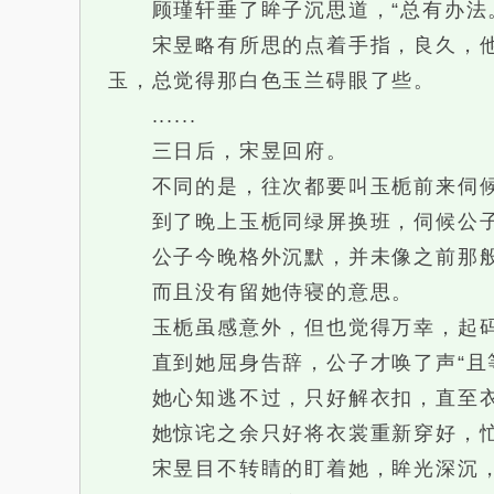
顾瑾轩垂了眸子沉思道，“总有办法
宋昱略有所思的点着手指，良久，他端
玉，总觉得那白色玉兰碍眼了些。
......
三日后，宋昱回府。
不同的是，往次都要叫玉栀前来伺候
到了晚上玉栀同绿屏换班，伺候公
公子今晚格外沉默，并未像之前那般
而且没有留她侍寝的意思。
玉栀虽感意外，但也觉得万幸，起码
直到她屈身告辞，公子才唤了声“且
她心知逃不过，只好解衣扣，直至衣裳
她惊诧之余只好将衣裳重新穿好，忙问
宋昱目不转睛的盯着她，眸光深沉，沉