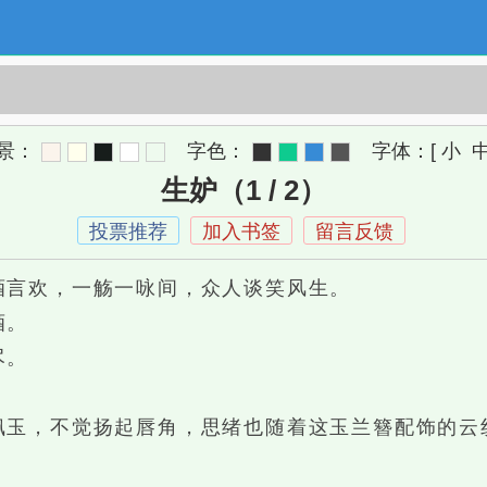
景：
字色：
字体：
[
小
生妒（1 / 2）
投票推荐
加入书签
留言反馈
言欢，一觞一咏间，众人谈笑风生。
酒。
尽。
玉，不觉扬起唇角，思绪也随着这玉兰簪配饰的云