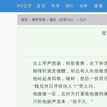
PO文学
首 页
书 库
排行
全本
搜 索
首页
都市言情
馐玉（古言1v1）
生妒
背
台上琴声悠扬，轻歌曼舞，台下杯酒
顾瑾轩酒意微醺，却总有人向他敬
他站起身回敬，碰杯，然后一饮而
“顾兄何日寻得佳人？”旁人问。
他微微一怔，见对方打量着他腰间佩
只听他娓声道来，“前不久。”