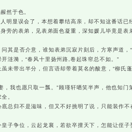
赧然于色。
人明显误会了，本想着攀结高亲，却不知这番话已
身旁的表弟，见表弟面色凝重，深知媛儿毕竟是表
其是否介意，谁知表弟沉寂片刻后，方寒声道，“
涟漪，“春风十里扬州路,卷起珠帘总不如。”
未带出半分，但言语却带着莫名的酸意，“柳氏蓬
，我也愿只取一瓢。”顾瑾轩哂笑半声，他也知门
求全。
总归不是滋味，但又不好挑明了说，只能装作不在
皇子争位，云起龙襄，若欲卒擅天下，怎能让侄子