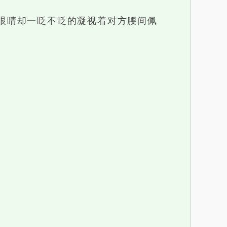
眼睛却一眨不眨的凝视着对方腰间佩