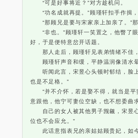
“可是好事将近？”对方趁机问。
“功名成就再提。”顾瑾轩扣手作揖，
“那顾兄是要与宋家亲上加亲了。”那
“非也。”顾瑾轩一笑置之，他瞥了眼
好，于是便特意岔开话题。
那人走后，顾瑾轩见表弟情绪不佳，问
顾瑾轩声音和缓，平静温润像清水晕开
听闻此言，宋昱心头顿时郁结，脸上虽
也是不足格。”
“并不介怀，若是娶不得，就当是平妻
意跟他，他宁可妻位空缺，也不想委曲
自己的女人被其他男子觊觎，宋昱心底
位也不会应允。”
此话意指表兄的亲姑姑顾贵妃，如今