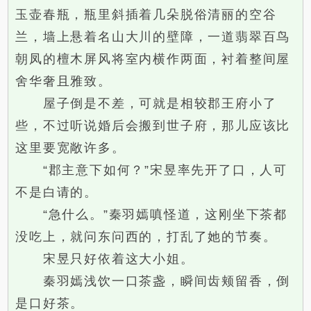
玉壶春瓶，瓶里斜插着几朵脱俗清丽的空谷
兰，墙上悬着名山大川的壁障，一道翡翠百鸟
朝凤的檀木屏风将室内横作两面，衬着整间屋
舍华奢且雅致。
屋子倒是不差，可就是相较郡王府小了
些，不过听说婚后会搬到世子府，那儿应该比
这里要宽敞许多。
“郡主意下如何？”宋昱率先开了口，人可
不是白请的。
“急什么。”秦羽嫣嗔怪道，这刚坐下茶都
没吃上，就问东问西的，打乱了她的节奏。
宋昱只好依着这大小姐。
秦羽嫣浅饮一口茶盏，瞬间齿颊留香，倒
是口好茶。