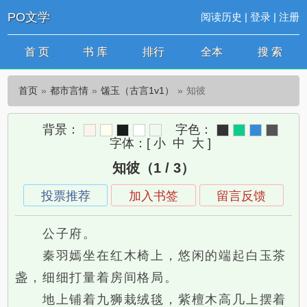
PO文学
阅读历史
|
登录
|
注册
首 页
书 库
排行
全本
搜 索
首页
都市言情
馐玉（古言1v1）
知彼
背景：
字色：
字体：
[
小
中
大
]
知彼（1 / 3）
投票推荐
加入书签
留言反馈
公子府。
秦羽嫣坐在红木椅上，悠闲的端起白玉茶
盏，细细打量着房间格局。
地上铺着九狮栽绒毯，紫檀木高几上摆着