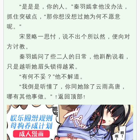
“是是是，你的人。”秦羽嫣拿他没办法，
抓住突破点，“那你想没想过她为何不愿意
呢。”
宋昱略一思忖，说不出个所以然，便向对
方讨教。
秦羽嫣问了些二人的日常，他斟酌说着，
只是越听她眉头锁得越紧。
“有何不妥？”他不解道。
“我倒是听懂了，你同她除了云雨高唐，
哪有其他事做。”
↑返回顶部↑