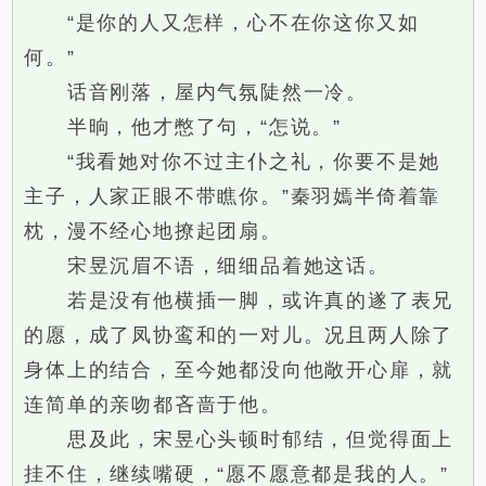
“是你的人又怎样，心不在你这你又如
何。”
话音刚落，屋内气氛陡然一冷。
半晌，他才憋了句，“怎说。”
“我看她对你不过主仆之礼，你要不是她
主子，人家正眼不带瞧你。”秦羽嫣半倚着靠
枕，漫不经心地撩起团扇。
宋昱沉眉不语，细细品着她这话。
若是没有他横插一脚，或许真的遂了表兄
的愿，成了凤协鸾和的一对儿。况且两人除了
身体上的结合，至今她都没向他敞开心扉，就
连简单的亲吻都吝啬于他。
思及此，宋昱心头顿时郁结，但觉得面上
挂不住，继续嘴硬，“愿不愿意都是我的人。”