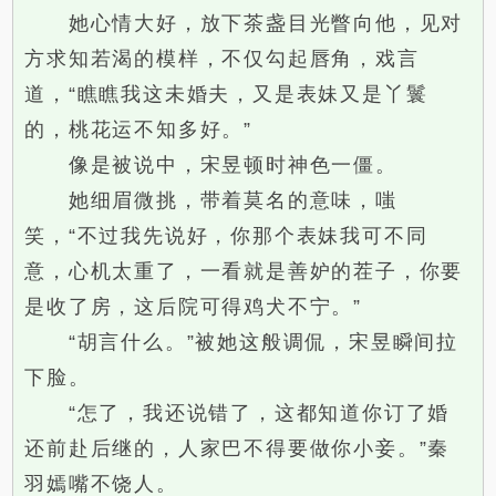
她心情大好，放下茶盏目光瞥向他，见对
方求知若渴的模样，不仅勾起唇角，戏言
道，“瞧瞧我这未婚夫，又是表妹又是丫鬟
的，桃花运不知多好。”
像是被说中，宋昱顿时神色一僵。
她细眉微挑，带着莫名的意味，嗤
笑，“不过我先说好，你那个表妹我可不同
意，心机太重了，一看就是善妒的茬子，你要
是收了房，这后院可得鸡犬不宁。”
“胡言什么。”被她这般调侃，宋昱瞬间拉
下脸。
“怎了，我还说错了，这都知道你订了婚
还前赴后继的，人家巴不得要做你小妾。”秦
羽嫣嘴不饶人。