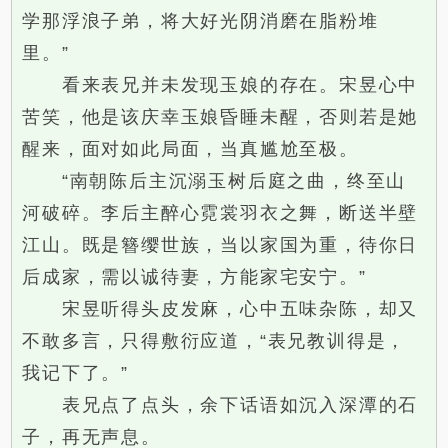
学那浮浪子弟，将大好光阴消磨在脂粉堆
里。”
看来表兄并未发现玉娘的存在。宋昱心中
苦笑，他是该庆幸玉娘昏睡未醒，否则若是她
醒来，面对如此局面，当真尴尬至极。
“南朝陈后主沉溺玉树后庭之曲，终至山
河破碎。李后主醉心霓裳羽衣之舞，断送半壁
江山。既是簪缨世族，当以家国为重，待你日
后成家，需以诚待妻，方能家宅安宁。”
宋昱听得头皮发麻，心中五味杂陈，却又
不敢多言，只得敷衍应道，“表兄教训得是，
我记下了。”
表兄点了点头，余下话语如沉入深潭的石
子，再无声息。