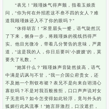
“表兄！”顾瑾姝气得声颤，指着玉娘质
问，“你为何在外招惹这不叁不四的女人？难
道我顾瑾姝还入不了你的眼吗？”
“休得胡言！”宋昱眉头一蹙，语气陡然沉
了下来，侧身一步，将顾瑾姝的视线挡得严
实。他目光微冷，带着几分警告的意味，严肃
道，“这是我的人，你日后要叫‘小嫂嫂’的，莫
要失了礼数。”
“她算什么？”顾瑾姝声音陡然拔高，语气
中满是讥讽与不甘，“我一介国公府贵女，还
不及她一个荆钗布裙？表兄不是向来自诩清心
寡欲吗？不是对我百般推拒，口口声声说对女
子无意吗？如今怎变得如此轻浮，竟与外头的
狐媚行此风流事！”她言辞激烈，口没遮拦，