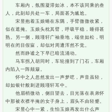
车厢内，氛围凝滞如冰，本不该同乘的叁
人，此刻却共处一车，局面甚为尴尬。
宋昱抱着玉娘蜷在东隅，手臂微微收紧，
似在遮掩。玉娘头枕其臂，呼吸平稳，睡得甚
熟。另一侧，顾瑾轩广袖垂地，端坐如松，明
明在闭目假寐，却似对周遭浑然不觉。
然而静谧之下早已暗流涌动。
马车拐入胡同时，车轮撞到了门石，车厢
内陷入一阵颠簸。
怀中之人忽然发出一声梦呓，声音虽轻，
却如银针般刺进顾瑾轩耳中。
他眉梢微动，侧目望去，目光落在表弟怀
中那被衣襟半掩的女子身上，眉头不由轻蹙。
宋昱心中一紧，生怕玉娘再发出什么声