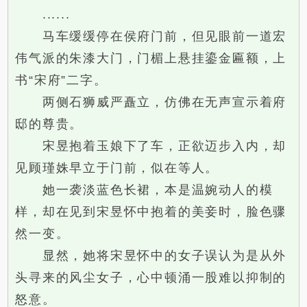
......
马车缓缓停在侯府门前，但见眼前一道宏
伟气派的朱漆大门，门楣上悬挂鎏金匾额，上
书“宋府”二字。
两侧石狮威严矗立，仿佛在无声宣示着府
邸的尊贵。
宋昱抱着玉娘下了车，正欲迈步入内，却
见顾瑾姝早立于门前，似在等人。
她一袭淡蓝色长裙，本是温婉动人的模
样，却在见到宋昱怀中抱着的美妾时，脸色骤
然一变。
显然，她将宋昱怀中的女子误认为是从外
头寻来的风尘女子，心中顿涌一股难以抑制的
怒意。