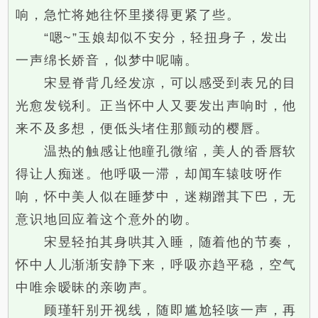
响，急忙将她往怀里搂得更紧了些。
“嗯~”玉娘却似不安分，轻扭身子，发出
一声绵长娇音，似梦中呢喃。
宋昱脊背几经发凉，可以感受到表兄的目
光愈发锐利。正当怀中人又要发出声响时，他
来不及多想，便低头堵住那颤动的樱唇。
温热的触感让他瞳孔微缩，美人的香唇软
得让人痴迷。他呼吸一滞，却闻车辕吱呀作
响，怀中美人似在睡梦中，迷糊蹭其下巴，无
意识地回应着这个意外的吻。
宋昱轻拍其身哄其入睡，随着他的节奏，
怀中人儿渐渐安静下来，呼吸亦趋平稳，空气
中唯余暧昧的亲吻声。
顾瑾轩别开视线，随即尴尬轻咳一声，再