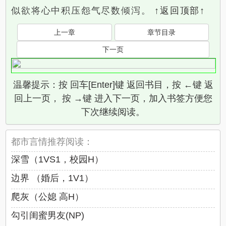
似欲将心中积压怨气尽数倾泻。
↑返回顶部↑
上一章
章节目录
下一页
温馨提示：按 回车[Enter]键 返回书目，按 ←键 返
回上一页， 按 →键 进入下一页，加入书签方便您
下次继续阅读。
都市言情推荐阅读：
深雪（1VS1，校园H）
边界 （婚后，1V1）
爬灰（公媳 高H）
勾引闺蜜男友(NP)