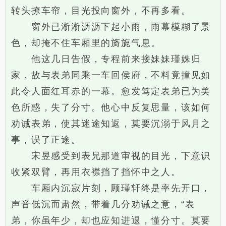
转头撩车帘，目光投向窗外，不再多看。
窗外已淅淅沥沥下起小雨，雨幕模糊了景
色，却掩不住车厢里的旖旎气息。
他这几日告假，专程前来接妹妹瑾姝归
家，故与表弟同乘一车回侯府，不料竟撞见如
此令人面红耳赤的一幕。愈发笃定表弟已为美
色所惑，失了分寸。他心中反复思量，该如何
劝诫表弟，使其迷途知返，莫要沉溺于风月之
事，误了正途。
宋昱感受到表兄那道审视的目光，下意识
收紧双臂，再用衣襟挡了挡怀中之人。
车厢内沉寂片刻，顾瑾轩终是率先开口，
声音低沉而肃然，带着几分劝诫之意，“表
弟，你虽年少，却也应知进退，懂分寸。莫要