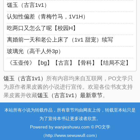
馐玉（古言1v1）
认知性偏差（青梅竹马，1V1H）
吃两口又怎么了呢【校园H】
离婚前一天和老公上床了（1v1 甜宠）续写
玻璃光（高干人外3p）
《玉壶传》【bg】【古言】【骨科】【结局不定】
馐玉（古言1v1）
所有内容均来自互联网，PO文学只
为原作者果皮酱的小说进行宣传。欢迎各位书友支持
果皮酱并收藏
馐玉（古言1v1）最新章节
。
本站所有小说为转载作品，所有章节均由网友上传，转载至本站只是
为了宣传本书让更多读者欣赏。
Powered by wanjieshuwu.com © PO文学
（http://www.sewuwu8.com）