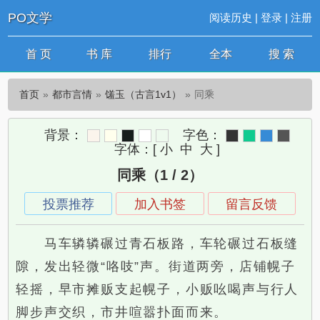
PO文学
阅读历史
|
登录
|
注册
首 页
书 库
排行
全本
搜 索
首页
都市言情
馐玉（古言1v1）
同乘
背景：
字色：
字体：
[
小
中
大
]
同乘（1 / 2）
投票推荐
加入书签
留言反馈
马车辚辚碾过青石板路，车轮碾过石板缝
隙，发出轻微“咯吱”声。街道两旁，店铺幌子
轻摇，早市摊贩支起幌子，小贩吆喝声与行人
脚步声交织，市井喧嚣扑面而来。