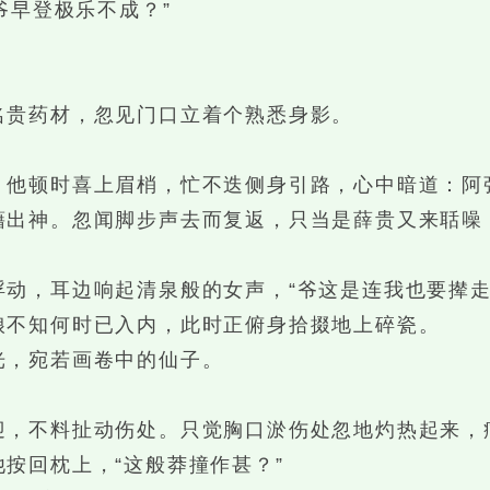
爷早登极乐不成？”
贵药材，忽见门口立着个熟悉身影。
顿时喜上眉梢，忙不迭侧身引路，心中暗道：阿
神。忽闻脚步声去而复返，只当是薛贵又来聒噪，
，耳边响起清泉般的女声，“爷这是连我也要撵走
不知何时已入内，此时正俯身拾掇地上碎瓷。
，宛若画卷中的仙子。
，不料扯动伤处。只觉胸口淤伤处忽地灼热起来，
回枕上，“这般莽撞作甚？”