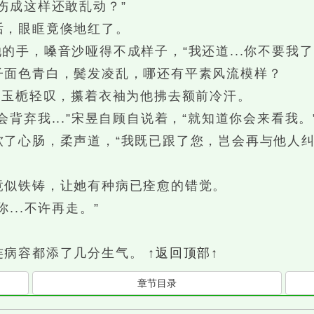
成这样还敢乱动？”
，眼眶竟倏地红了。
的手，嗓音沙哑得不成样子，“我还道...你不要我了..
面色青白，鬓发凌乱，哪还有平素风流模样？
玉栀轻叹，攥着衣袖为他拂去额前冷汗。
弃我...”宋昱自顾自说着，“就知道你会来看我。
心肠，柔声道，“我既已跟了您，岂会再与他人纠
似铁铸，让她有种病已痊愈的错觉。
..不许再走。”
病容都添了几分生气。
↑返回顶部↑
章节目录