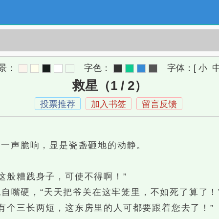
景：
字色：
字体：
[
小
救星（1 / 2）
投票推荐
加入书签
留言反馈
一声脆响，显是瓷盏砸地的动静。
。
般糟践身子，可使不得啊！”
犹自嘴硬，“天天把爷关在这牢笼里，不如死了算了！
个三长两短，这东房里的人可都要跟着您去了！”