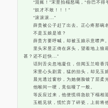
“混账！”宋昱拍榻怒喝，“你巴不得
“奴才不敢！！！”
“滚滚滚...”
薛贵被公子赶了出去。正心疼那碗名
不是玉娘是谁？
薛贵方要呼喊，却被玉娘示意噤声。他
里头宋昱正倚在床头，望着地上狼藉出
甚？还不赶快...”
话到舌尖忽地凝住，但闻玉兰暗香浮动
宋昱心头剧震，猛的抬头，却见玉娘
晨光透过窗纱，为她侧脸镀了层柔光
他喉间一哽，竟似哑了一般。
等反应过来，他便慌得急欲下榻相迎
玉栀见状，慌忙弃了碎瓷，上前将他按