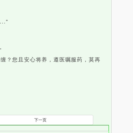
.”
”
缠？您且安心将养，遵医嘱服药，莫再
下一页