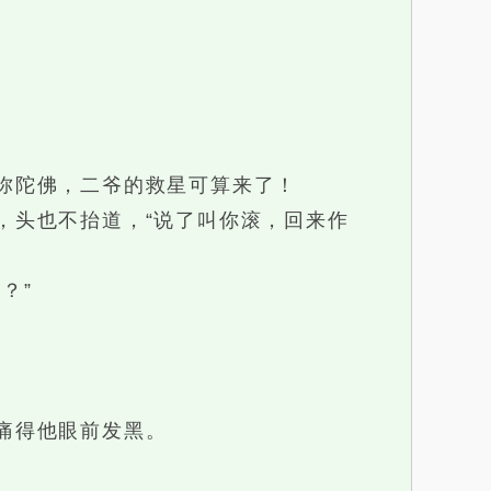
弥陀佛，二爷的救星可算来了！
头也不抬道，“说了叫你滚，回来作
？”
痛得他眼前发黑。