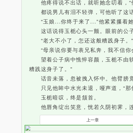
他疼得说不出话，就听她念叨着，“伤
都说男儿有泪不轻弹，可他听了这话
“玉娘...你终于来了...”他紧紧攥着她
这话说得玉栀心头一颤。眼前的公子
“老大不小了，怎还这般糟践身子。”
“母亲说你要与表兄私奔，我不信你会背
望着公子病中憔悴容颜，玉栀不由软了
糟践这身子了。”
话音未落，忽被拽入怀中。他臂膀竟
只见他眸中水光未退，哑声道，“那你.
玉栀暗叹，终是颔首。
他唇角绽出笑意，恍若久阴初霁，连
上一章