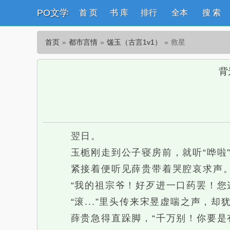
PO文学
首 页
书 库
排行
全本
搜 索
首页
都市言情
馐玉（古言1v1）
救星
背
翌日。
玉栀刚走到公子寝房前，就听“哗啦”
紧接着便听见薛贵带着哭腔哀求声
“我的祖宗爷！好歹进一口药罢！您这
“滚...”里头传来宋昱虚喘之声，却
薛贵急得直跺脚，“千万别！你要是有