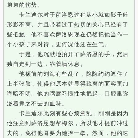
弟弟的伤势。
卡兰迪尔对于萨洛恩这种从小就如影子般
形影不离、并且带着过于热切的关心已经有了
些抵触。他不喜欢萨洛恩现在仍然把他当作一
个小孩子来对待，更何况他还在生气。
于是，他沉默地拍开了萨洛恩的手，然后
独自走到一边，靠着墙休息。
他额前的刘海有些乱了，隐隐约约遮住了
上半张脸，使得他原本就显得疏离的面容更加
晦暗不明。他的嘴唇习惯性地抿起，口腔里弥
漫着挥之不去的血味。
卡兰迪尔此刻有些心烦意乱，刚刚是因为
他注意到萨洛恩想帮梅尔，所以他才提前冲过
去的，免得他哥要为她挨一拳。然而，他的速