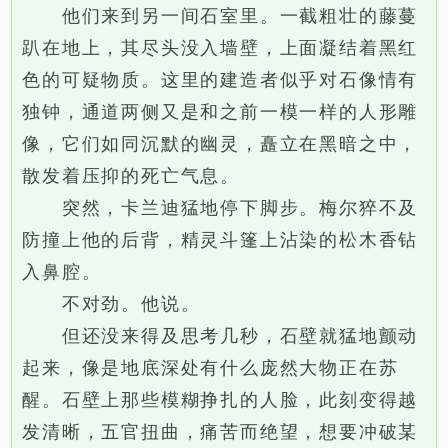
他们来到另一间石室里。一截粗壮的藤蔓
趴在地上，其尽头没入墙壁，上面凝结着黑红
色的可疑物质。这里的建造者似乎对石像情有
独钟，通道两侧又是和之前一模一样的人形雕
像，它们如同沉默的幽灵，矗立在黑暗之中，
散发着压抑的死亡气息。
突然，卡兰迪猛地停下脚步。梅尔猝不及
防撞上他的后背，精灵斗篷上沾染的松木香钻
入鼻腔。
不对劲。他说。
但还没来得及思考几秒，石壁就猛地颤动
起来，像是地底深处有什么庞然大物正在苏
醒。石壁上那些模糊挣扎的人脸，此刻变得越
发清晰，五官扭曲，痛苦而绝望，想要冲破某