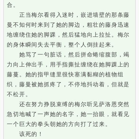
合。
正当梅尔看得入迷时，嵌进墙壁的那条藤
曼不知何时来到了她的脚边，粗壮的藤身迅速
地缠绕住她的脚踝，然后猛地向上拉扯。梅尔
的身体瞬间失去平衡，整个人倒挂起来。
她骂了一句脏话，然后拼命蜷缩腹部，竭
力向上伸出手，用手指撕扯缠绕在她脚踝上的
藤蔓。她的指甲缝里很快塞满黏糊的植物组
织，藤曼被她抓疼了，不停地抖动着，但就是
不松开。
还在努力挣脱束缚的梅尔听见萨洛恩突然
急切地喊了一声她的名字，她一抬眼，就看见
一个巨大的拳头朝她的方向打了过来。
该死的！