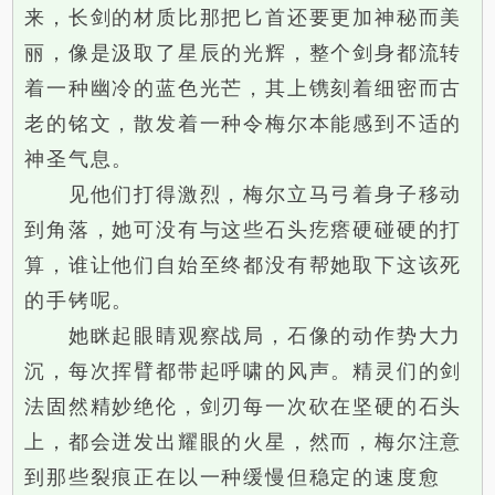
来，长剑的材质比那把匕首还要更加神秘而美
丽，像是汲取了星辰的光辉，整个剑身都流转
着一种幽冷的蓝色光芒，其上镌刻着细密而古
老的铭文，散发着一种令梅尔本能感到不适的
神圣气息。
见他们打得激烈，梅尔立马弓着身子移动
到角落，她可没有与这些石头疙瘩硬碰硬的打
算，谁让他们自始至终都没有帮她取下这该死
的手铐呢。
她眯起眼睛观察战局，石像的动作势大力
沉，每次挥臂都带起呼啸的风声。精灵们的剑
法固然精妙绝伦，剑刃每一次砍在坚硬的石头
上，都会迸发出耀眼的火星，然而，梅尔注意
到那些裂痕正在以一种缓慢但稳定的速度愈