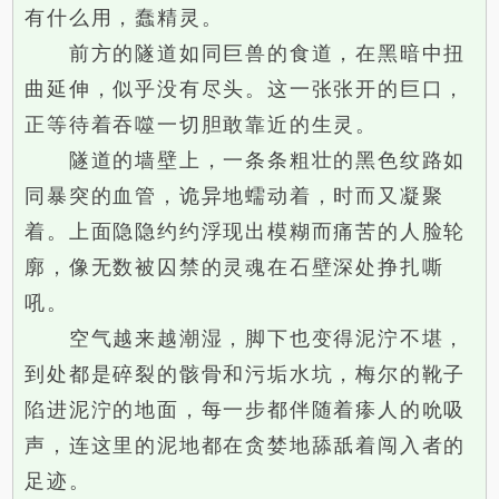
有什么用，蠢精灵。
前方的隧道如同巨兽的食道，在黑暗中扭
曲延伸，似乎没有尽头。这一张张开的巨口，
正等待着吞噬一切胆敢靠近的生灵。
隧道的墙壁上，一条条粗壮的黑色纹路如
同暴突的血管，诡异地蠕动着，时而又凝聚
着。上面隐隐约约浮现出模糊而痛苦的人脸轮
廓，像无数被囚禁的灵魂在石壁深处挣扎嘶
吼。
空气越来越潮湿，脚下也变得泥泞不堪，
到处都是碎裂的骸骨和污垢水坑，梅尔的靴子
陷进泥泞的地面，每一步都伴随着瘆人的吮吸
声，连这里的泥地都在贪婪地舔舐着闯入者的
足迹。