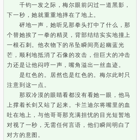
千钧一发之际，梅尔眼前闪过一道黑影，
下一秒，她就重重地摔在了地上。
砰地一声，她听见那拳头打中了什么，那
个替她挨了一拳的精灵，背部结结实实地撞上
一根石刺。他衣物下的吊坠瞬间亮起幽蓝光
芒，顺利地抵消了石像的攻击，但巨大的冲击
力还是让他闷哼一声，嘴角溢出一丝血迹。
是红色的。居然也是红色的。梅尔此时只
注意到这一点。
那双冷漠的眼睛看都没有看她一眼，他马
上撑着长剑又站了起来。卡兰迪尔将嘴里的血
吐在地上，与他哥哥那充满担忧的目光短暂地
对视了一秒，无需任何言语，他们瞬间明白了
对方的意图。