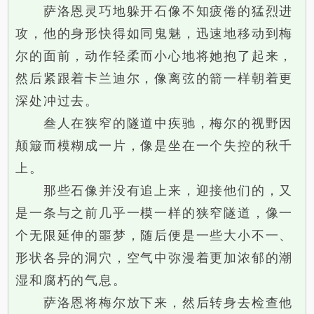
萨洛恩灵巧地躲开石像不知疲倦的猛烈进
攻，他的身形快得如同鬼魅，迅速地移动到梅
尔的面前，动作轻柔而小心地将她抱了起来，
然后紧跟着卡兰迪尔，像离弦的箭一样朝着更
深处冲过去。
叁人在狭窄的隧道中疾驰，梅尔的视野因
颠簸而模糊成一片，像是坐在一个失控的秋千
上。
那些石像并没有追上来，迎接他们的，又
是一条与之前几乎一模一样的狭窄隧道，像一
个无限延伸的噩梦，随后便是一些大小不一、
形状各异的洞穴，空气中弥漫着更加浓郁的潮
湿和腐朽的气息。
萨洛恩将梅尔放下来，然后转身去检查他