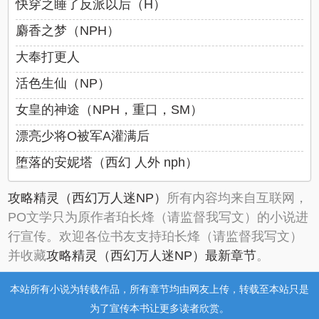
快穿之睡了反派以后（H）
麝香之梦（NPH）
大奉打更人
活色生仙（NP）
女皇的神途（NPH，重口，SM）
漂亮少将O被军A灌满后
堕落的安妮塔（西幻 人外 nph）
攻略精灵（西幻万人迷NP）
所有内容均来自互联网，
PO文学只为原作者珀长烽（请监督我写文）的小说进
行宣传。欢迎各位书友支持珀长烽（请监督我写文）
并收藏
攻略精灵（西幻万人迷NP）最新章节
。
本站所有小说为转载作品，所有章节均由网友上传，转载至本站只是
为了宣传本书让更多读者欣赏。