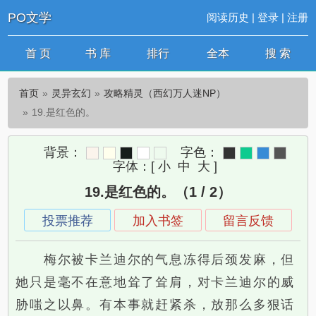
PO文学
阅读历史
|
登录
|
注册
首 页
书 库
排行
全本
搜 索
首页
灵异玄幻
攻略精灵（西幻万人迷NP）
19.是红色的。
背景：
字色：
字体：
[
小
中
大
]
19.是红色的。（1 / 2）
投票推荐
加入书签
留言反馈
梅尔被卡兰迪尔的气息冻得后颈发麻，但
她只是毫不在意地耸了耸肩，对卡兰迪尔的威
胁嗤之以鼻。有本事就赶紧杀，放那么多狠话