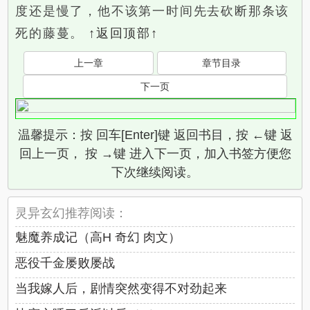
度还是慢了，他不该第一时间先去砍断那条该
死的藤蔓。
↑返回顶部↑
上一章
章节目录
下一页
温馨提示：按 回车[Enter]键 返回书目，按 ←键 返
回上一页， 按 →键 进入下一页，加入书签方便您
下次继续阅读。
灵异玄幻推荐阅读：
魅魔养成记（高H 奇幻 肉文）
恶役千金屡败屡战
当我嫁人后，剧情突然变得不对劲起来