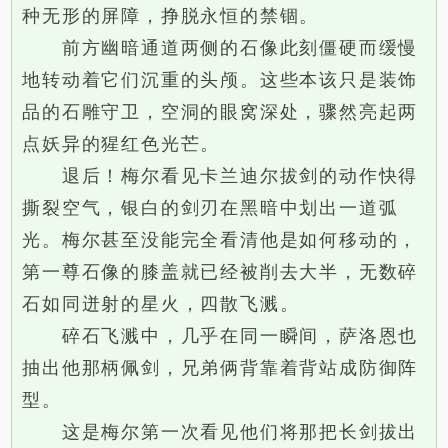
种无形的屏障，挣脱永恒的禁锢。
前方幽暗通道两侧的石像此刻僵硬而缓慢
地转动着它们沉重的头颅。这些本该只是装饰
品的石雕守卫，空洞的眼窝深处，骤然亮起两
点妖异的猩红色光芒。
退后！梅尔看见卡兰迪尔拔剑的动作快得
撕裂空气，银白的剑刃在黑暗中划出一道弧
光。梅尔甚至没能完全看清他是如何移动的，
第一尊石像的膝盖就已经被削去大半，无数碎
石如同迸射的星火，四散飞溅。
碎石飞溅中，几乎在同一瞬间，萨洛恩也
抽出他那柄佩剑，兄弟俩背靠着背站成防御阵
型。
这是梅尔第一次看见他们将那把长剑拔出